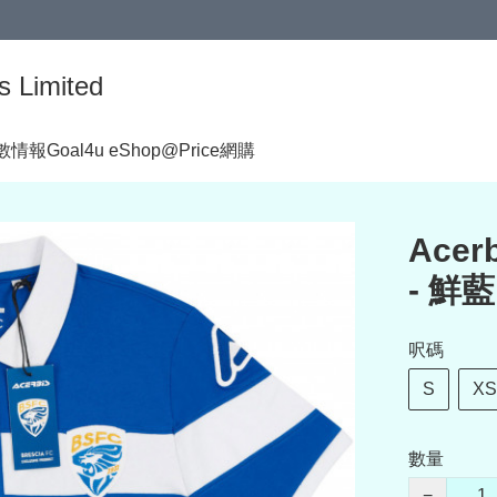
s Limited
著數情報
Goal4u eShop@Price網購
Acer
- 鮮藍
呎碼
S
XS
數量
−