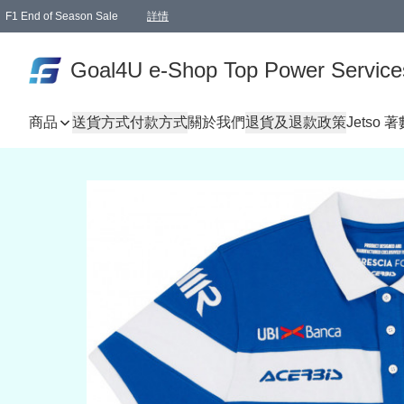
F1 End of Season Sale
詳情
🎉 生日優惠 🎂✨
單一訂單滿HKD1000.00免運費送本港順豐自取點或郵政局
Goal4U e-Shop Top Power Service
商品
送貨方式
付款方式
關於我們
退貨及退款政策
Jetso 