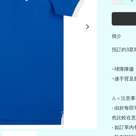
簡介
預訂約3星
~球隊隊徽

~連手臂及
⚠＜注意事
- 由於每
色比較在意
- 如訂單