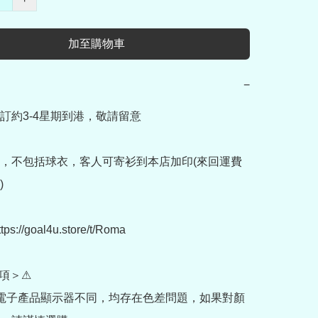
加至購物車
−
訂約3-4星期到港，敬請留意

，不包括球衣，客人可寄衫到本店加印(來回運費


://goal4u.store/t/Roma

項＞⚠

部電子產品顯示器不同，均存在色差問題，如果對顏