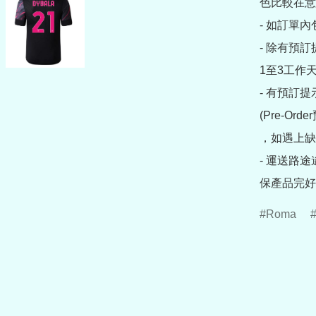
色比較在意
- 如訂單
- 除有預
1至3工作天
- 有預訂
(Pre-O
，如遇上缺
- 運送路
Roma