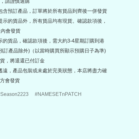
，請謹慎選購

內包含預訂產品，訂單將於所有貨品到齊後一併發貨

訂提示的貨品外，所有貨品均有現貨。確認款項後，
內會發貨

提示的貨品，確認款項後，需大約3-4星期訂購到港
rder預訂產品除外)（以當時購買所顯示預購日子為準) 
貨，將退還已付訂金

途遙遠，產品包裝或未處於完美狀態，本店將盡力確
Season2223
NAMESETnPATCH