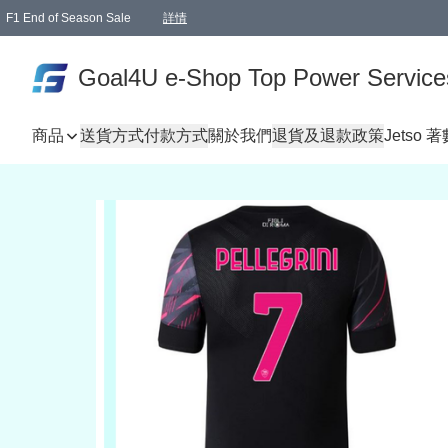
F1 End of Season Sale
詳情
🎉 生日優惠 🎂✨
單一訂單滿HKD1000.00免運費送本港順豐自取點或郵政局
Goal4U e-Shop Top Power Service
商品
送貨方式
付款方式
關於我們
退貨及退款政策
Jetso 