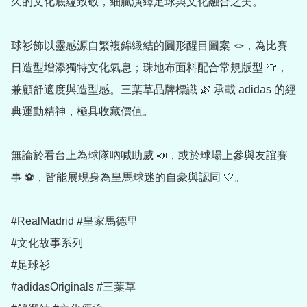
久的文化底蘊致敬，細膩演繹足球與文化融合之美。

球衫飾以靈感源自繁複錦緞結的圓形醒目圖案 🪢，為比賽
日造型增添獨特文化氣息；珠地布面料配合常規版型 👕，
兼顧舒適度與造型感。三葉草品牌標識 🌿 承載 adidas 的經
典運動精神，極具收藏價值。

無論於看台上為球隊吶喊助威 📣，或於球場上參與友誼賽
事 ⚽️，皆能展現身為皇馬球迷的自豪與認同 🤍。

#RealMadrid #皇家馬德里

#文化故事系列

#足球衫

#adidasOriginals #三葉草
