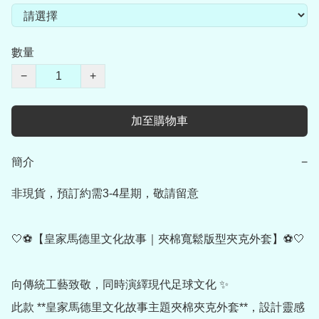
數量
−
+
加至購物車
簡介
−
非現貨，預訂約需3-4星期，敬請留意

🤍⚽️【皇家馬德里文化故事｜夾棉寬鬆版型夾克外套】⚽️🤍

向傳統工藝致敬，同時演繹現代足球文化 ✨

此款 **皇家馬德里文化故事主題夾棉夾克外套**，設計靈感