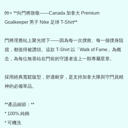
🧤⭐ **向門將致敬——Canada 加拿大 Premium 
Goalkeeper 男子 Nike 足球 T-Shirt**

門將理應站上聚光燈下——因為每一次撲救、每一個撲身阻
擋，都值得被讚頌。這款 T-Shirt 以「Walk of Fame」為概
念，為每位無畏站在門前的守護者送上一顆專屬星章。

採用經典寬鬆版型，舒適耐穿，是支持加拿大隊與守門員精
神的必備單品。

**產品細節：**

* 100% 純棉

* 可機洗
