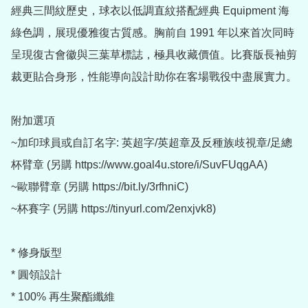
經典三間紋歷史，球衣以低調直紋搭配經典 Equipment 海
綠色調，展現優雅復古質感。胸前自 1991 年以來首次同時
呈現復古會徽與三葉草標誌，極具收藏價值。比賽版長袖剪
裁更貼合身形，性能導向設計助你在客場戰役中盡展實力。

附加選項

~加印球員或自訂名字: 英超字/英超章及反種族歧視章/足總
杯臂章 (另購 https://www.goal4u.store/i/SuvFUqgAA)

~歐聯臂章 (另購 https://bit.ly/3rfhniC)

~杯賽字 (另購 https://tinyurl.com/2enxjvk8)

* 修身版型

* 圓領設計

* 100% 再生聚酯纖維
