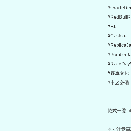
#OracleRed
#RedBullRa
#F1

#Castore

#ReplicaJa
#BomberJac
#RaceDaySt
#賽車文化

#車迷必備

款式一覽 https
⚠＜注意事