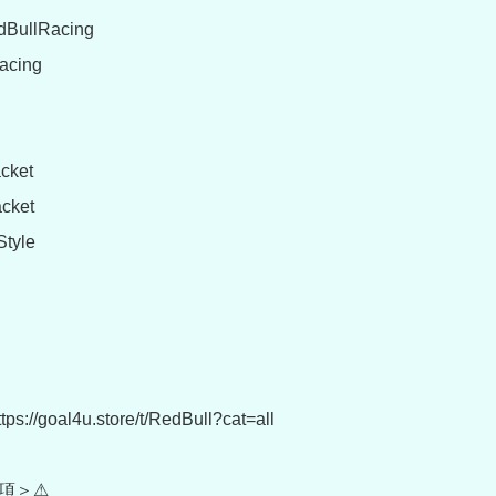
BullRacing

cing

cket

ket

yle

://goal4u.store/t/RedBull?cat=all

項＞⚠
