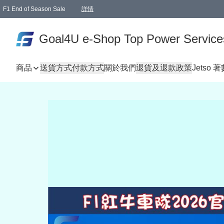
F1 End of Season Sale
詳情
🎉 生日優惠 🎂✨
單一訂單滿HKD1000.00免運費送本港順豐自取點或郵政局
Goal4U e-Shop Top Power Service
商品
送貨方式
付款方式
關於我們
退貨及退款政策
Jetso 