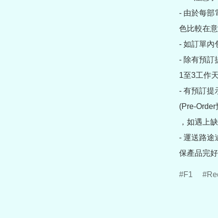
- 由於每
色比較在意
- 如訂單
- 除有預
1至3工作天
- 有預訂
(Pre-O
，如遇上缺
- 運送路
保產品完好
F1
Re