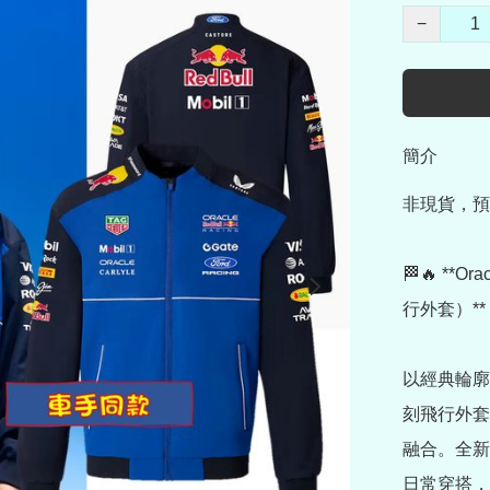
−
簡介
非現貨，預
🏁🔥 **Ora
行外套）** 
以經典輪廓結合
刻飛行外套*
融合。全新
日常穿搭，