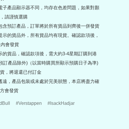
部電子產品顯示器不同，均存在色差問題，如果對顏
，請謹慎選購

內包含預訂產品，訂單將於所有貨品到齊後一併發貨

訂提示的貨品外，所有貨品均有現貨。確認款項後，
內會發貨

提示的貨品，確認款項後，需大約3-4星期訂購到港
rder預訂產品除外)（以當時購買所顯示預購日子為準) 
貨，將退還已付訂金

途遙遠，產品包裝或未處於完美狀態，本店將盡力確
方會發貨
dBull
Verstappen
IsackHadjar