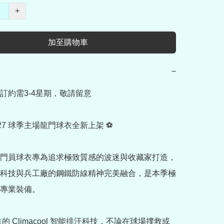
+
加至購物車
−
訂約需3-4星期，敬請留意

/27 球季主場龍門球衣全新上架 ⚽

門員球衣專為追求極致質感的波迷與收藏家打造，
科技與兵工廠的鋼鐵防線精神完美融合，是本季極
專業裝備。

進的 Climacool 智能排汗科技，不論在球場撲救或