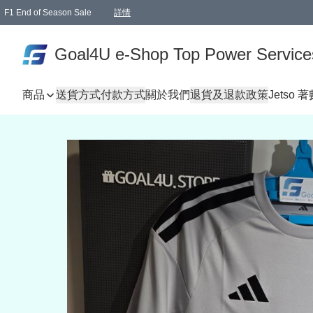
F1 End of Season Sale
詳情
🎉 生日優惠 🎂✨
單一訂單滿HKD1000.00免運費送本港順豐自取點或郵政局
Goal4U e-Shop Top Power Service
商品
送貨方式
付款方式
關於我們
退貨及退款政策
Jetso 