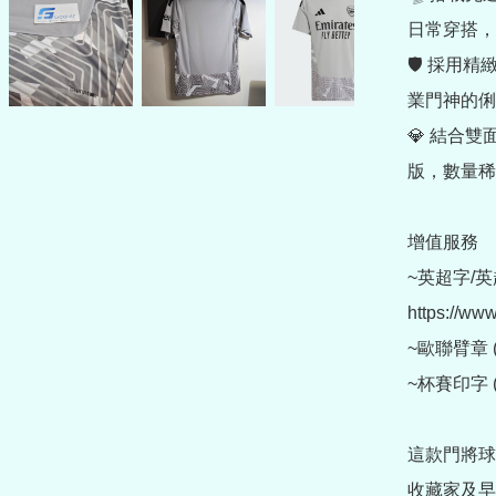
日常穿搭，
🛡 採用
業門神的俐
💎 結合
版，數量稀
增值服務

~英超字/英
https://ww
~歐聯臂章 (另購
~杯賽印字 (另購
這款門將球
收藏家及早