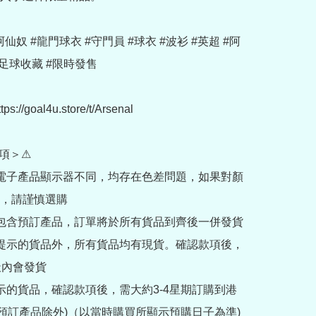
 #阿仙奴 #龍門球衣 #守門員 #球衣 #波衫 #英超 #阿
足球收藏 #限時發售

://goal4u.store/t/Arsenal

項＞⚠

部電子產品顯示器不同，均存在色差問題，如果對顏
，請謹慎選購

內包含預訂產品，訂單將於所有貨品到齊後一併發貨

訂提示的貨品外，所有貨品均有現貨。確認款項後，
內會發貨

提示的貨品，確認款項後，需大約3-4星期訂購到港
rder預訂產品除外)（以當時購買所顯示預購日子為準) 