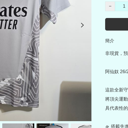
−
簡介
非現貨，預
阿仙奴 26
這款全新守
將頂尖運動
具代表性的
🛸 搭載先