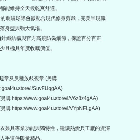
都能維持全天候乾爽舒適。

精緻的刺繡球隊會徽配合現代修身剪裁，完美呈現職
落身型與強大氣場。

雙面針織結構與官方高規防偽細節，保證百分百正
少且極具年度收藏價值。

超章及反種族歧視章 (另購 
w.goal4u.store/i/SuvFUqgAA)

 https://www.goal4u.store/i/V6z8z4gAA)

 https://www.goal4u.store/i/VYpNFLgAA)

衣兼具專業功能與獨特性，建議熱愛兵工廠的資深
入手這件限量精品。
