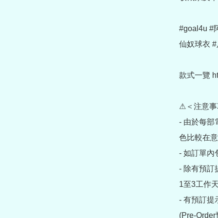
#goal4u
仙奴球衣 #
款式一覽 https
⚠＜注意事
- 由於每
色比較在意
- 如訂單
- 除有預
1至3工作天
- 有預訂
(Pre-O