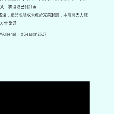
貨，將退還已付訂金

途遙遠，產品包裝或未處於完美狀態，本店將盡力確
方會發貨
Arsenal
Season2627