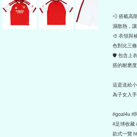
💨 搭載高
濕散熱，讓
🎨 衣領
色對比三條
🛡 包含
搭的耐磨度
這是送給小
為子女入手
#goal4u
#足球收藏 
款式一覽 https