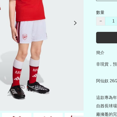
數量
−
簡介
非現貨，預
阿仙奴 26
這款專為年
自酋長球場
廠擁躉的完