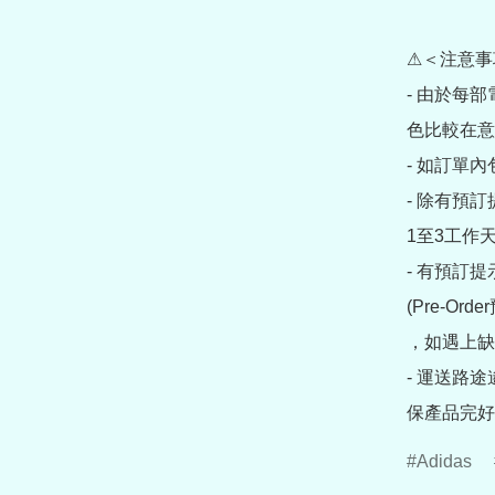
⚠＜注意事
- 由於每
色比較在意
- 如訂單
- 除有預
1至3工作天
- 有預訂
(Pre-O
，如遇上缺
- 運送路
保產品完好
Adidas