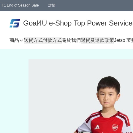
F1 End of Season Sale
詳情
🎉 生日優惠 🎂✨
單一訂單滿HKD1000.00免運費送本港順豐自取點或郵政局
Goal4U e-Shop Top Power Service
商品
送貨方式
付款方式
關於我們
退貨及退款政策
Jetso 