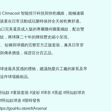
階 Climacool 智能排汗科技與快乾纖維，能極速吸
孩童在日常活動或玩樂時保持全天候乾爽舒適。

與袖口完美還原成人版的專屬幾何圖案織紋，配合雙
紋，將球隊二十年的輝煌歷史縮小呈現。

上衣、短褲與球襪的完整官方正版套裝，兼具日常穿
與傳承價值，保證百分百正品。

球迷最具質感的禮物，建議熱愛兵工廠的家長及早
這件球場藝術品。

 #阿仙奴 #童裝套裝 #波衫 #球衣 #英超 #阿仙奴球衣 
#阿仙奴球迷 #限時發售

://goal4u.store/t/Arsenal
