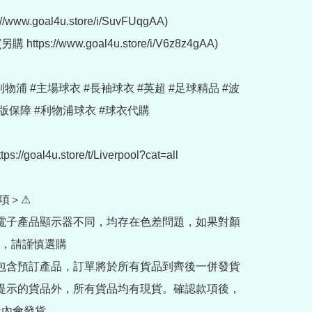
//www.goal4u.store/i/SuvFUqgAA)

 https://www.goal4u.store/i/V6z8z4gAA)

u #利物浦 #主場球衣 #長袖球衣 #英超 #足球精品 #波
版保障 #利物浦球衣 #球衣代購

://goal4u.store/t/Liverpool?cat=all

項＞⚠

部電子產品顯示器不同，均存在色差問題，如果對顏
，請謹慎選購

內包含預訂產品，訂單將於所有貨品到齊後一併發貨

訂提示的貨品外，所有貨品均有現貨。確認款項後，
內會發貨
