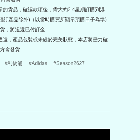
提示的貨品，確認款項後，需大約3-4星期訂購到港
rder預訂產品除外)（以當時購買所顯示預購日子為準) 
貨，將退還已付訂金

途遙遠，產品包裝或未處於完美狀態，本店將盡力確
方會發貨
利物浦
Adidas
Season2627