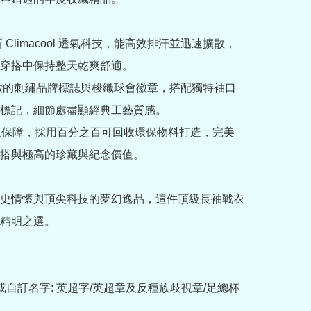
新 Climacool 透氣科技，能高效排汗並迅速擴散，
穿搭中保持整天乾爽舒適。

精緻的刺繡品牌標誌與梭織球會徽章，搭配獨特袖口
標記，細節處盡顯經典工藝質感。

方正版保障，採用百分之百可回收環保物料打造，完美
搭與極高的珍藏與紀念價值。

史情懷與頂尖科技的夢幻逸品，這件頂級長袖戰衣
精明之選。

或自訂名字: 英超字/英超章及反種族歧視章/足總杯