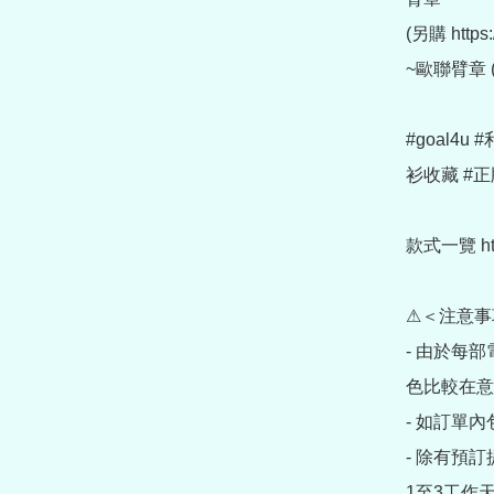
(另購 https:
~歐聯臂章 (另購
#goal4
衫收藏 #正
款式一覽 https
⚠＜注意事
- 由於每
色比較在意
- 如訂單
- 除有預
1至3工作天