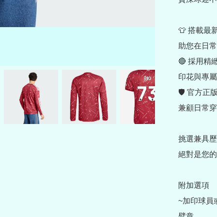
👕 搭載最
助您在日常
🔴 採用
印花與專屬
🛡️ 官
兼顧日常穿
挑選兼具歷
絕對是您的
附加選項

~加印球員
臂章 
