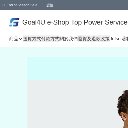
F1 End of Season Sale
詳情
🎉 生日優惠 🎂✨
單一訂單滿HKD1000.00免運費送本港順豐自取點或郵政局
Goal4U e-Shop Top Power Service
商品
送貨方式
付款方式
關於我們
退貨及退款政策
Jetso 