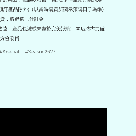
rder預訂產品除外)（以當時購買所顯示預購日子為準) 
貨，將退還已付訂金

途遙遠，產品包裝或未處於完美狀態，本店將盡力確
方會發貨
Arsenal
Season2627