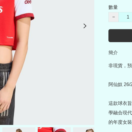
數量
−
簡介
非現貨，預
阿仙奴 26
這款球衣旨
學融合現代
的年度女裝