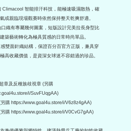
階 Climacool 智能排汗科技，能極速吸濕散熱，確
氣或親臨現場觀賽時依然保持整天乾爽舒適。

與袖口織有專屬幾何圖案，短版設計完美拉長身型比
建築藝術轉化為極具質感的日常時尚單品。

高質感雙面針織結構，保證百分百官方正版，兼具穿
極高收藏價值，是資深女球迷不容錯過的珍品。

超章及反種族歧視章 (另購 
w.goal4u.store/i/SuvFUqgAA)

 https://www.goal4u.store/i/V6z8z4gAA)

 https://www.goal4u.store/i/V0CvG7gAA)

衣兼備優雅與獨特性，建議熱愛兵工廠的知性收藏