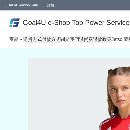
F1 End of Season Sale
詳情
🎉 生日優惠 🎂✨
單一訂單滿HKD1000.00免運費送本港順豐自取點或郵政局
Goal4U e-Shop Top Power Service
商品
送貨方式
付款方式
關於我們
退貨及退款政策
Jetso 