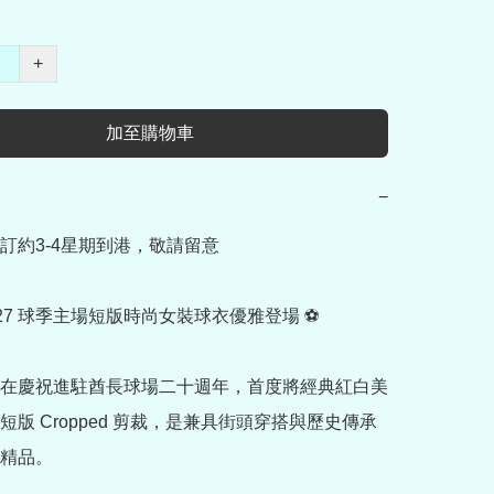
+
加至購物車
−
訂約3-4星期到港，敬請留意

/27 球季主場短版時尚女裝球衣優雅登場 ⚽

在慶祝進駐酋長球場二十週年，首度將經典紅白美
短版 Cropped 剪裁，是兼具街頭穿搭與歷史傳承
精品。
