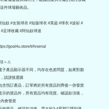
這件球場藝術品。

 #阿仙奴 #女裝球衣 #短版球衣 #英超 #球衣 #波衫 #
#足球收藏 #阿仙奴球迷

://goal4u.store/t/Arsenal

項＞⚠

部電子產品顯示器不同，均存在色差問題，如果對顏
，請謹慎選購

內包含預訂產品，訂單將於所有貨品到齊後一併發貨

訂提示的貨品外，所有貨品均有現貨。確認款項後，
內會發貨

提示的貨品，確認款項後，需大約3-4星期訂購到港