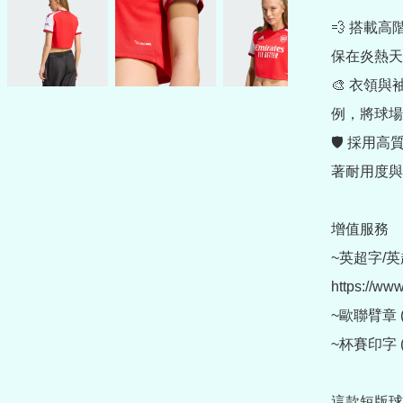
💨 搭載高
保在炎熱天
🎨 衣領
例，將球場
🛡 採用
著耐用度與
增值服務

~英超字/英
https://ww
~歐聯臂章 (另購
~杯賽印字 (另購
這款短版球