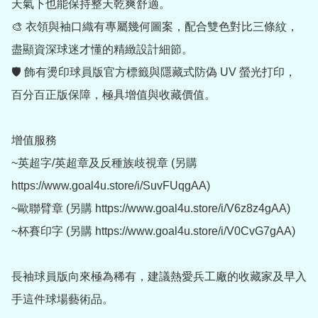
天氣下也能保持整天乾爽舒適。

🎨 衣領與袖口織有專屬幾何圖案，配合雙色對比三條紋，
盡顯資深球迷才懂的精緻設計細節。

🛡 飾有燙印球員版官方標籤與隱藏式防偽 UV 螢光打印，
百分百正版保障，極具增值與收藏價值。

增值服務

~英超字/英超章及反種族歧視章 (另購 
https://www.goal4u.store/i/SuvFUqgAA)

~歐聯臂章 (另購 https://www.goal4u.store/i/V6z8z4gAA)

~杯賽印字 (另購 https://www.goal4u.store/i/V0CvG7gAA)

長袖球員版向來極為稀有，建議熱愛兵工廠的收藏家及早入
手這件球場藝術品。
