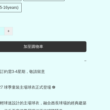
5-16years)
+
加至購物車
−
訂約需3-4星期，敬請留意

/27 球季童裝主場球衣正式登場 ⚽

輕球迷設計的主場球衣，融合酋長球場的經典建築