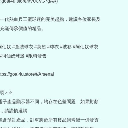
w.goal4u.store/i/V0CvG7gAA)

一代熱血兵工廠球迷的完美起點，建議各位家長及
充滿傳承價值的精品。

 #阿仙奴 #童裝球衣 #英超 #球衣 #波衫 #阿仙奴球衣 
#阿仙奴球迷 #限時發售

://goal4u.store/t/Arsenal

項＞⚠

部電子產品顯示器不同，均存在色差問題，如果對顏
，請謹慎選購

內包含預訂產品，訂單將於所有貨品到齊後一併發貨
