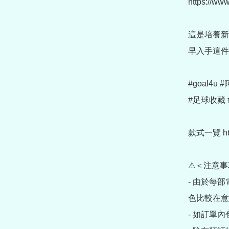
https://ww
這是培養新
早入手這件
#goal4u
#足球收藏 
款式一覽 https
⚠＜注意事
- 由於每
色比較在意
- 如訂單