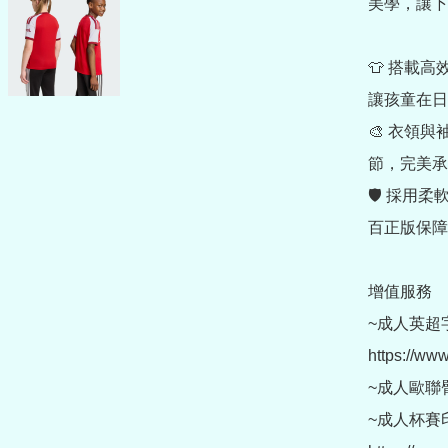
美學，讓下
👕 搭載高
讓孩童在日
🎨 衣領
節，完美承
🛡 採用
百正版保障
增值服務

~成人英超
https://ww
~成人歐聯臂章 (
~成人杯賽印