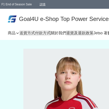
F1 End of Season Sale
詳情
🎉 生日優惠 🎂✨
單一訂單滿HKD1000.00免運費送本港順豐自取點或郵政局
Goal4U e-Shop Top Power Service
商品
送貨方式
付款方式
關於我們
退貨及退款政策
Jetso 