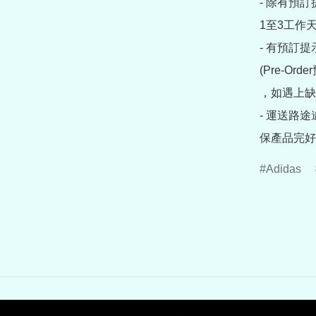
- 除有預
1至3工作天
- 有預訂
(Pre-O
，如遇上缺
- 運送路
保產品完好
Adidas