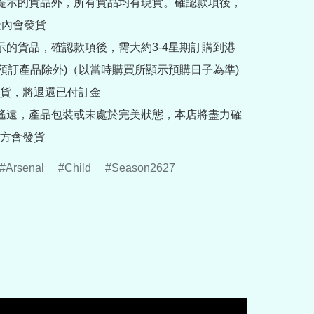
訂提示的貨品外，所有貨品均有現貨。確認款項後，
內會發貨

提示的貨品，確認款項後，需大約3-4星期訂購到港
rder預訂產品除外)（以當時購買所顯示預購日子為準) 
貨，將退還已付訂金

途遙遠，產品包裝或未處於完美狀態，本店將盡力確
方會發貨
Arsenal
Child
Season2627