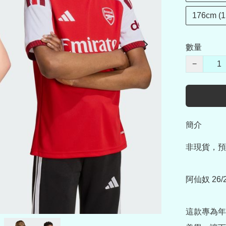
176cm (1
數量
−
簡介
非現貨，預
阿仙奴 26
這款專為年