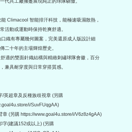
一代兵工廠擁躉展現純正的球隊驕傲。

效能 Climacool 智能排汗科技，能極速吸濕散熱，
常活動或運動時保持乾爽舒適。

與袖口織有專屬幾何圖案，完美還原成人版設計細
傳二十年的主場輝煌歷史。

柔軟舒適的雙面針織結構與精緻刺繡球隊會徽，百分
，兼具耐穿度與日常穿搭質感。

字/英超章及反種族歧視章 (另購 
w.goal4u.store/i/SuvFUqgAA)

另購 https://www.goal4u.store/i/V6z8z4gAA)

字(建議152或以上) (另購 