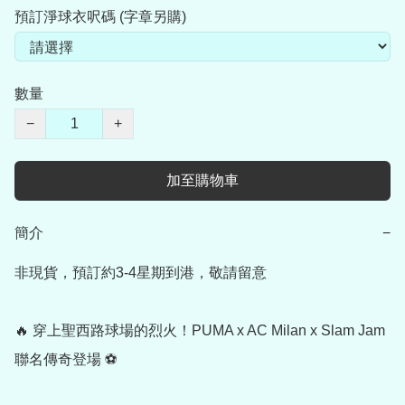
預訂淨球衣呎碼 (字章另購)
數量
−
+
加至購物車
簡介
−
非現貨，預訂約3-4星期到港，敬請留意

🔥 穿上聖西路球場的烈火！PUMA x AC Milan x Slam Jam 
聯名傳奇登場 ⚽️
