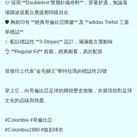
👕 採用 **Doubleknit 雙層針織布料**，穿著舒適，無論落
場踢波或看台應援都同樣自在

🛡️ 胸前印有 **經典哥倫比亞隊徽** 及 **adidas Trefoil 三葉
草標誌**

✨ 配以標誌性 **3-Stripes** 設計，滿滿復古運動味

👌 **Regular Fit** 剪裁，經典耐看，易於配搭

背後印上代表"金毛獅王"華特拉瑪的標誌性10號

穿上它，向哥倫比亞足球的輝煌歷史致敬，亦展現你對足球
文化的品味與熱愛。

#Colombia #哥倫比亞

#Colombia1990 #復刻球衣
