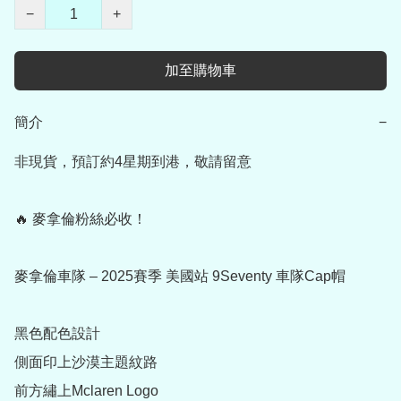
−
+
加至購物車
簡介
−
非現貨，預訂約4星期到港，敬請留意

🔥 麥拿倫粉絲必收！

麥拿倫車隊 – 2025賽季 美國站 9Seventy 車隊Cap帽

黑色配色設計

側面印上沙漠主題紋路

前方繡上Mclaren Logo
