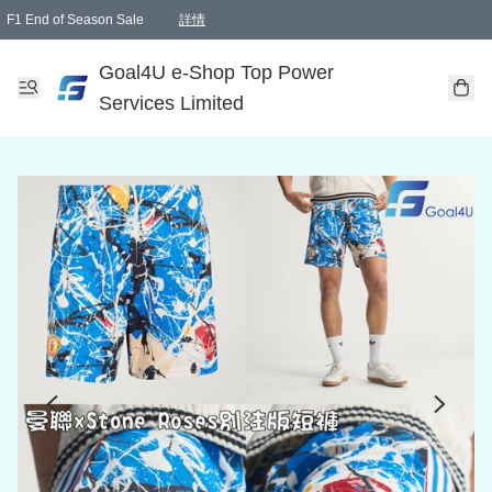
F1 End of Season Sale
詳情
🎉 生日優惠 🎂✨
單一訂單滿HKD1000.00免運費送本港順豐自取點或郵政局
Goal4U e-Shop Top Power
Services Limited