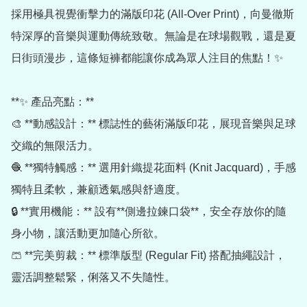
採用極具視覺衝擊力的滿版印花 (All-Over Print)，向曼徹斯
特深厚的音樂與運動傳統致敬。無論是在球場觀戰，還是夏
日街頭漫步，這條短褲都能讓你成為眾人注目的焦點！✨

**✨ 產品亮點：**

🎨 **動感設計：** 標誌性的藝術滿版印花，展現音樂與足球
交織的無限活力。

🧶 **獨特觸感：** 選用針織提花面料 (Knit Jacquard)，手感
獨特且柔軟，兼顧透氣感與舒適度。

🔒 **實用機能：** 設有**側邊拉鍊口袋**，安全存放你的隨
身小物，讓活動更加隨心所欲。

🩳 **完美剪裁：** 標準版型 (Regular Fit) 搭配抽繩設計，
靈活調整鬆緊，俐落又不失隨性。
