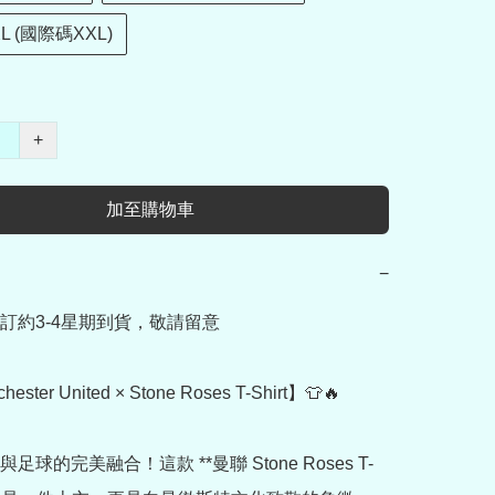
L (國際碼XXL)
+
加至購物車
−
訂約3-4星期到貨，敬請留意

ster United × Stone Roses T-Shirt】👕🔥

足球的完美融合！這款 **曼聯 Stone Roses T-