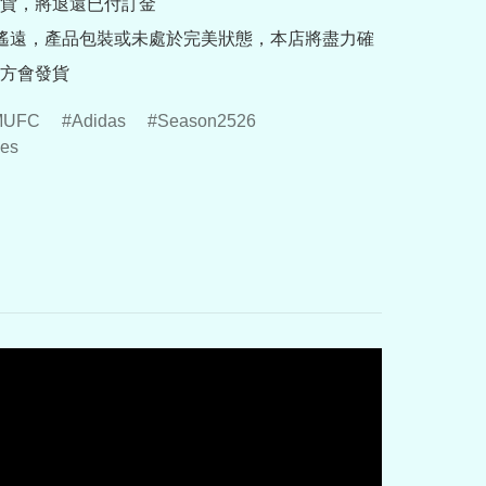
貨，將退還已付訂金

途遙遠，產品包裝或未處於完美狀態，本店將盡力確
方會發貨
MUFC
Adidas
Season2526
es