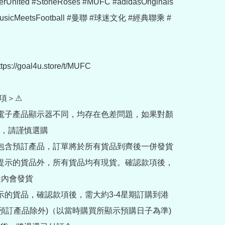
erUnited #StoneRoses #MUFC #adidasOriginals 
 #MusicMeetsFootball #曼聯 #球迷文化 #經典聯乘 #
://goal4u.store/t/MUFC

項＞⚠

部電子產品顯示器不同，均存在色差問題，如果對顏
，請謹慎選購

內包含預訂產品，訂單將於所有貨品到齊後一併發貨

訂提示的貨品外，所有貨品均有現貨。確認款項後，
內會發貨

提示的貨品，確認款項後，需大約3-4星期訂購到港
rder預訂產品除外)（以當時購買所顯示預購日子為準) 