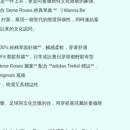
** 不只是一件上衣，更是向曼徹斯特文化致敬的象徵。
tone Roses 經典單曲 **〈I Wanna Be 
d〉** 封面，展現一個世代的態度與個性，同時連結曼
以來的文化認同。

**100% 純棉單面針織**，觸感柔軟，穿著舒適

ose Fit 寬鬆剪裁**，日常或比賽日穿搭都輕鬆有型

tone Roses 圖案** 配合 **adidas Trefoil 標誌**，
ginals 風格

計，簡潔又具標誌性

樂、足球與文化交匯的你，用穿搭展現屬於曼徹斯