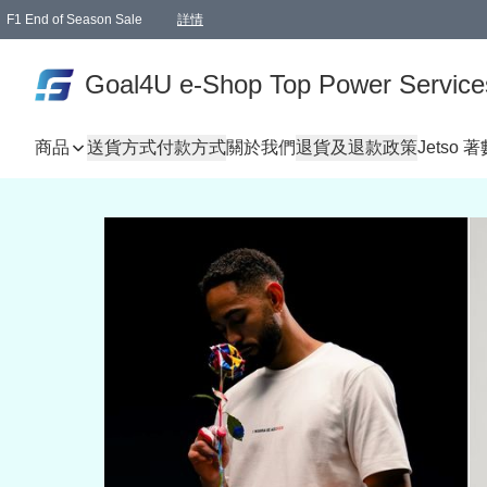
F1 End of Season Sale
詳情
🎉 生日優惠 🎂✨
單一訂單滿HKD1000.00免運費送本港順豐自取點或郵政局
Goal4U e-Shop Top Power Service
商品
送貨方式
付款方式
關於我們
退貨及退款政策
Jetso 