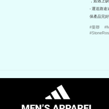
，如遇上缺
- 運送路
保產品完好
曼聯
StoneRos