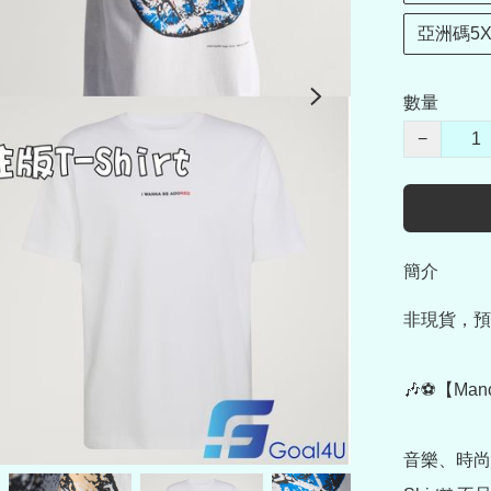
亞洲碼5X
數量
−
簡介
非現貨，預
🎶⚽【Manche
音樂、時尚與