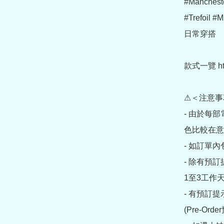
#Manchest
#Trefoil
日常穿搭

款式一覽 https
⚠＜注意事
- 由於每
色比較在意
- 如訂單
- 除有預
1至3工作天
- 有預訂
(Pre-O