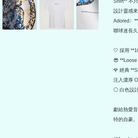
Shirt
設計靈感來自 S
Adore
聯球迷長久
🤍 採用 
😎 **Lo
🌹 經典 **S
注入濃厚 Ori
⚪ 白色設
獻給熱愛音
特的自豪。
