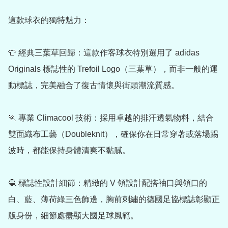
這款球衣的獨特魅力：

👕 經典三葉草回歸：這款作客球衣特別選用了 adidas 
Originals 標誌性的 Trefoil Logo（三葉草），而非一般的運
動標誌，完美融合了復古情懷與街頭潮流質感。

🏃 專業 Climacool 技術：採用卓越的排汗透氣物料，結合
雙面織布工藝（Doubleknit），確保你在日常穿著或落場踢
波時，都能保持身體清爽不黏膩。

🧶 標誌性設計細節：精緻的 V 領設計配搭袖口與領口的
白、藍、薄荷綠三色飾邊，胸前刺繡的德國足協標誌彰顯正
版身份，細節處盡顯大國足球風範。
