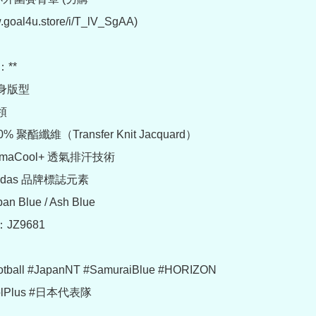
.goal4u.store/i/T_lV_SgAA)

**

身版型



% 聚酯纖維（Transfer Knit Jacquard）

imaCool+ 透氣排汗技術

idas 品牌標誌元素

 Blue / Ash Blue

JZ9681

otball #JapanNT #SamuraiBlue #HORIZON 
olPlus #日本代表隊
