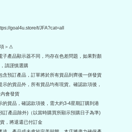
://goal4u.store/t/JFA?cat=all

項＞⚠

部電子產品顯示器不同，均存在色差問題，如果對顏
，請謹慎選購

內包含預訂產品，訂單將於所有貨品到齊後一併發貨

訂提示的貨品外，所有貨品均有現貨。確認款項後，
內會發貨

提示的貨品，確認款項後，需大約3-4星期訂購到港
rder預訂產品除外)（以當時購買所顯示預購日子為準) 
貨，將退還已付訂金

途遙遠，產品或未處於完美狀態，本店將盡力確保產