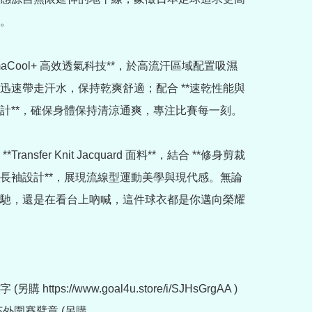
。

limaCool+ 高效透氣科技**，於高流汗區域配置吸濕
迅速帶走汗水，保持乾爽舒適；配合 **速乾性能與
計**，確保身體保持清涼通爽，專注比賽每一刻。

Transfer Knit Jacquard 面料**，結合 **修身剪裁
**圓領長袖設計**，展現流線型運動美學與現代感。無論
馳，還是在看台上吶喊，這件球衣都是你邁向榮耀
購 https://www.goal4u.store/i/SJHsGrgAA )

杯外圍賽臂章 (另購 