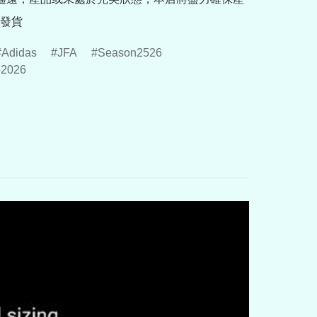
發貨
Adidas
JFA
Season2526
p2026