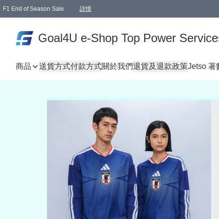
F1 End of Season Sale
詳情
🎉 生日優惠 🎂✨
單一訂單滿HKD1000.00免運費送本港順豐自取點或郵政局
Goal4U e-Shop Top Power Service
商品
送貨方式
付款方式
關於我們
退貨及退款政策
Jetso 