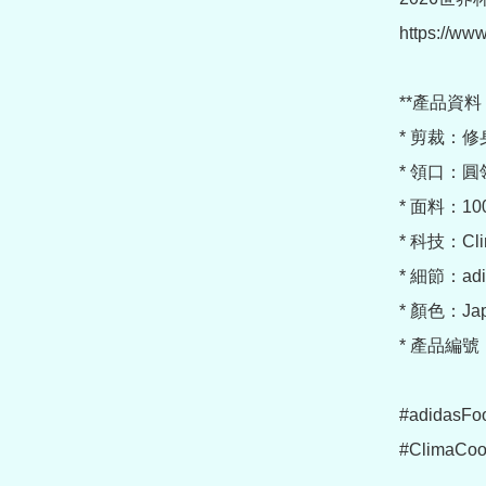
https://www
**產品資料：
* 剪裁：修
* 領口：圓領
* 面料：100
* 科技：Cl
* 細節：ad
* 顏色：Japan
* 產品編號：
#adidasFo
#ClimaCo