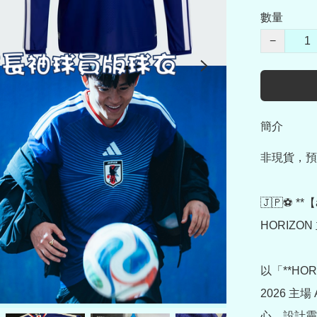
數量
−
簡介
非現貨，預
🇯🇵⚽ **
HORIZON 
以「**HO
2026 主場
心。設計靈