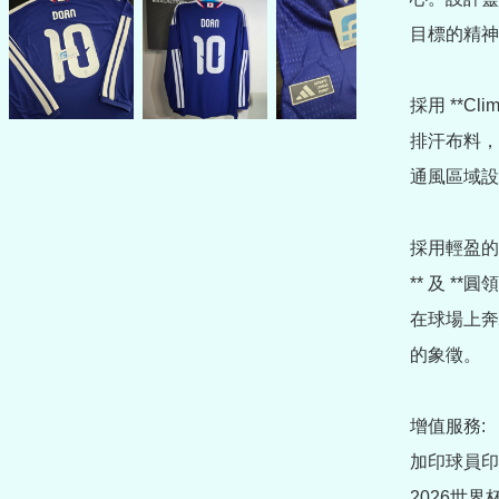
目標的精神
採用 **C
排汗布料，
通風區域設
採用輕盈的 **
** 及 
在球場上奔
的象徵。

增值服務:

加印球員印字 (另
2026世界