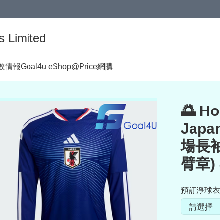
s Limited
著數情報
Goal4u eShop@Price網購
🌅 H
Japa
場長
臂章) 
預訂淨球衣