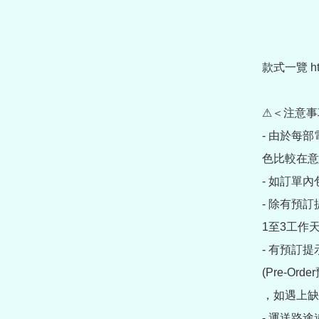
款式一覽 https
⚠＜注意事
- 由於每
色比較在意
- 如訂單
- 除有預
1至3工作天
- 有預訂
(Pre-O
，如遇上缺
- 運送路