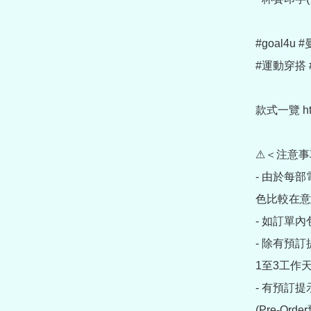
#goal4u
#運動穿搭 
款式一覽 https
⚠＜注意事
- 由於每
色比較在意
- 如訂單
- 除有預
1至3工作天
- 有預訂
(Pre-O