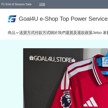
F1 End of Season Sale
詳情
🎉 生日優惠 🎂✨
單一訂單滿HKD1000.00免運費送本港順豐自取點或郵政局
Goal4U e-Shop Top Power Service
商品
送貨方式
付款方式
關於我們
退貨及退款政策
Jetso 