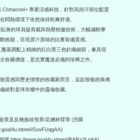
新 Climacool+ 專業涼感科技，針對高排汗部位配置
在悶熱環境下依然保持乾爽舒適。

用極致貼身的球員版剪裁與熱壓校徽技術，大幅減輕摩
動效能，呈現原汁原味的比賽裝備質感。

性紅魔基調配上精緻的紅白黑三色針織細節，兼具現
古收藏價值，是忠實魔迷必備的珍稀之作。

致質感與歷史情懷的收藏家而言，這款致敬經典傳
備絕對是球衣櫃中的靈魂收藏。

超章及反種族歧視章/足總杯臂章 (另購 
w.goal4u.store/i/SuvFUqgAA)

https://www.goal4u.store/i/RARa2LgAA)
