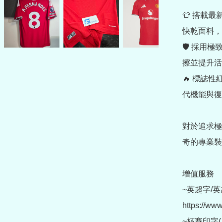
👕 搭載最
快乾面料，
🛡️ 採
擦並提升活
🔥 標誌
代機能與復
對於追求極
奇的專業裝
增值服務

~英超字/英
https://ww
~杯賽印字(另購 