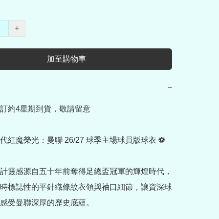
+
加至購物車
−
訂約4星期到貨，敬請留意

紅魔榮光：曼聯 26/27 球季主場球員版球衣 ⚽

計靈感源自五十年前奪得足總盃冠軍的輝煌時代，
時標誌性的平針織條紋衣領與袖口細節，讓資深球
感受曼聯深厚的歷史底蘊。
