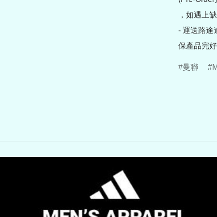
，如遇上缺
- 運送路
保產品完好
曼聯