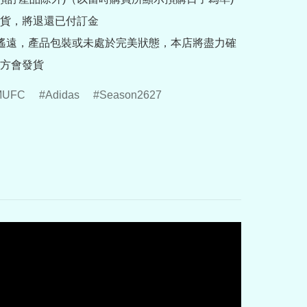
貨，將退還已付訂金

途遙遠，產品包裝或未處於完美狀態，本店將盡力確
方會發貨
MUFC
Adidas
Season2627