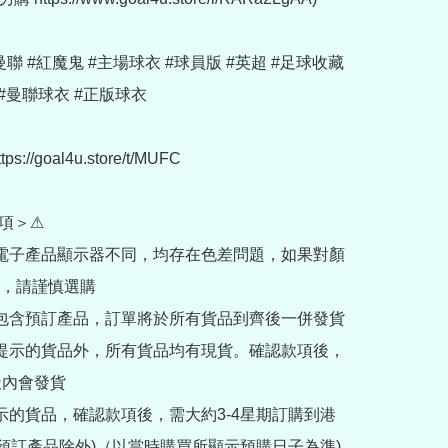
 #曼聯 #紅魔鬼 #主場球衣 #球員版 #英超 #足球收藏 
#曼聯球衣 #正版球衣

://goal4u.store/t/MUFC

項＞⚠

部電子產品顯示器不同，均存在色差問題，如果對顏
，請謹慎選購

內包含預訂產品，訂單將於所有貨品到齊後一併發貨

訂提示的貨品外，所有貨品均有現貨。確認款項後，
內會發貨

提示的貨品，確認款項後，需大約3-4星期訂購到港
rder預訂產品除外)（以當時購買所顯示預購日子為準) 