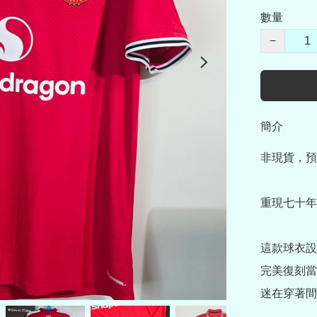
數量
−
簡介
非現貨，預
重現七十年代
這款球衣設
完美復刻當
迷在穿著間