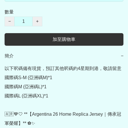
數量
−
+
加至購物車
簡介
−
以下呎碼備有現貨，預訂其他呎碼約4星期到港，敬請留意

國際碼S-M (亞洲碼M)*1

國際碼M (亞洲碼L)*1

國際碼L (亞洲碼XL)*1

🇦🇷💙🤍 **【Argentina 26 Home Replica Jersey｜傳承冠
軍榮耀】** ⚽✨
