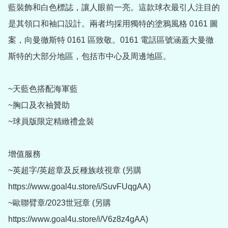
藍裝飾和白色標誌，讓人眼前一亮。這款球衣最引人注目的
是其領口和袖口設計。兩者均採用獨特的塗鴉風格 0161 圖
案，向曼徹斯特 0161 區致敬。0161 電話區號涵蓋大曼徹
斯特的大部分地區，包括市中心及周邊地區。

~天藍色搭配海軍藍

~胸口及衣袖贊助

~球員版限定精緻禮盒裝

增值服務

~英超字/英超章及反種族歧視章 (另購 
https://www.goal4u.store/i/SuvFUqgAA)

~歐聯臂章/2023世冠章 (另購 
https://www.goal4u.store/i/V6z8z4gAA)
