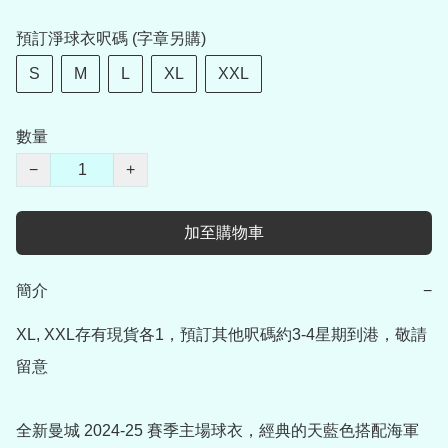
預訂淨球衣呎碼 (字章另購)
S
M
L
XL
XXL
數量
−
+
加至購物車
簡介
−
XL, XXL存有現貨各1，預訂其他呎碼約3-4星期到港，敬請
留意

全新曼城 2024-25 賽季主場球衣，經典的天藍色搭配海軍