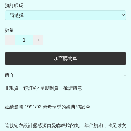
預訂呎碼
數量
−
+
加至購物車
簡介
−
非現貨，預訂約4星期到貨，敬請留意

延續曼聯 1991/92 傳奇球季的經典印記 ⚽

這款衛衣設計靈感源自曼聯輝煌的九十年代初期，將足球文