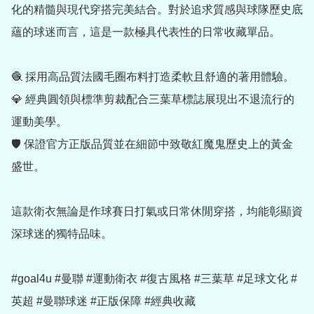
化的精髓與現代穿搭完美結合。對於追求質感與球隊歷史底
蘊的球迷而言，這是一款極具代表性的日常收藏單品。

🧶 採用高品質法國毛圈布料打造柔軟且舒適的著用體驗。

💎 經典圓領與標準剪裁配合三葉草標誌展現出不退流行的
運動美學。

🛡️ 保證官方正版品質並在細節中致敬紅魔鬼歷史上的黃金
盛世。

這款衛衣無論是作球賽日打氣或日常休閒穿搭，均能彰顯資
深球迷的獨特品味。

#goal4u #曼聯 #運動衛衣 #復古風格 #三葉草 #足球文化 #
英超 #曼聯球迷 #正版保障 #經典收藏
