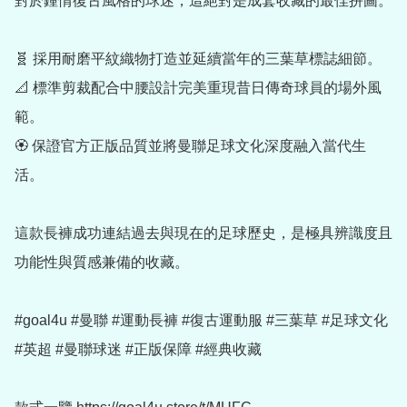
對於鍾情復古風格的球迷，這絕對是成套收藏的最佳拼圖。

🧬 採用耐磨平紋織物打造並延續當年的三葉草標誌細節。

📐 標準剪裁配合中腰設計完美重現昔日傳奇球員的場外風
範。

🏵️ 保證官方正版品質並將曼聯足球文化深度融入當代生
活。

這款長褲成功連結過去與現在的足球歷史，是極具辨識度且
功能性與質感兼備的收藏。

#goal4u #曼聯 #運動長褲 #復古運動服 #三葉草 #足球文化 
#英超 #曼聯球迷 #正版保障 #經典收藏
