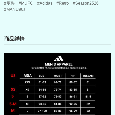
曼聯
MUFC
Adidas
Retro
Season2526
MANU90s
商品詳情