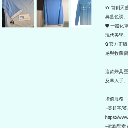
👕 首創
典藍色調。

🛡 一體
現代美學。

🔒 官方
感與收藏價
這款兼具歷
及早入手。

增值服務

~英超字/英
https://ww
~歐聯臂章 (另購