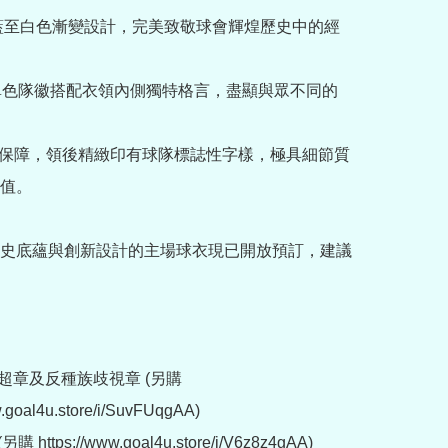
天藍至白色漸變設計，完美致敬球會輝煌歷史中的經
化單色隊徽搭配衣領內側獨特格言，盡顯與眾不同的
正版保障，領後精緻印有球隊標誌性字樣，極具細節質
值。

史底蘊與創新設計的主場球衣現已開放預訂，建議
超章及反種族歧視章 (另購 
w.goal4u.store/i/SuvFUqgAA)

 https://www.goal4u.store/i/V6z8z4gAA)
