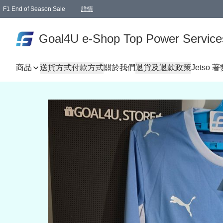
F1 End of Season Sale
詳情
🎉 生日優惠 🎂✨
單一訂單滿HKD1000.00免運費送本港順豐自取點或郵政局
Goal4U e-Shop Top Power Service
商品
送貨方式
付款方式
關於我們
退貨及退款政策
Jetso 