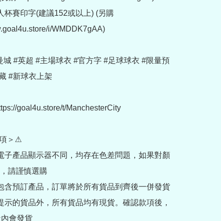
杯賽印字(建議152或以上) (另購 
w.goal4u.store/i/WMDDK7gAA)

u #曼城 #英超 #主場球衣 #官方字 #足球球衣 #限量預
藏 #新球衣上架

://goal4u.store/t/ManchesterCity

項＞⚠

部電子產品顯示器不同，均存在色差問題，如果對顏
，請謹慎選購

內包含預訂產品，訂單將於所有貨品到齊後一併發貨

訂提示的貨品外，所有貨品均有現貨。確認款項後，
內會發貨
