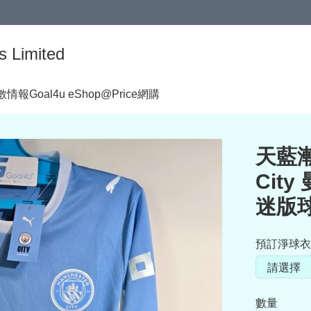
s Limited
著數情報
Goal4u eShop@Price網購
天藍漸變
City
迷版球
預訂淨球衣
數量