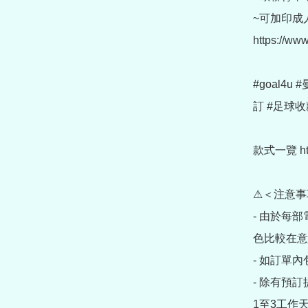
~可加印成人
https://ww
#goal4
訂 #足球收
款式一覽 https
⚠＜注意事
- 由於每
色比較在意
- 如訂單
- 除有預
1至3工作天