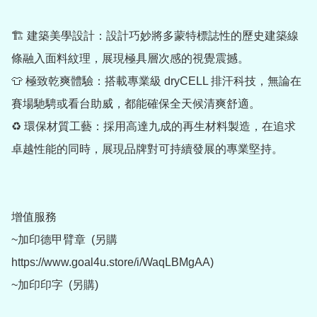
🏗️ 建築美學設計：設計巧妙將多蒙特標誌性的歷史建築線
條融入面料紋理，展現極具層次感的視覺震撼。

👕 極致乾爽體驗：搭載專業級 dryCELL 排汗科技，無論在
賽場馳騁或看台助威，都能確保全天候清爽舒適。

♻️ 環保材質工藝：採用高達九成的再生材料製造，在追求
卓越性能的同時，展現品牌對可持續發展的專業堅持。

增值服務

~加印德甲臂章  (另購 
https://www.goal4u.store/i/WaqLBMgAA)

~加印印字  (另購)
