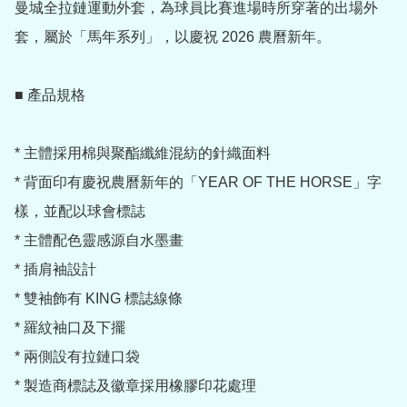
曼城全拉鏈運動外套，為球員比賽進場時所穿著的出場外
套，屬於「馬年系列」，以慶祝 2026 農曆新年。

■ 產品規格

* 主體採用棉與聚酯纖維混紡的針織面料

* 背面印有慶祝農曆新年的「YEAR OF THE HORSE」字
樣，並配以球會標誌

* 主體配色靈感源自水墨畫

* 插肩袖設計

* 雙袖飾有 KING 標誌線條

* 羅紋袖口及下擺

* 兩側設有拉鏈口袋

* 製造商標誌及徽章採用橡膠印花處理
