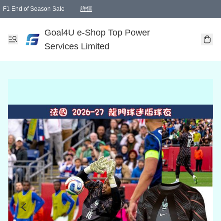
F1 End of Season Sale
詳情
🎉 生日優惠 🎂✨
單一訂單滿HKD1000.00免運費送本港順豐自取點或郵政局
Goal4U e-Shop Top Power
Services Limited