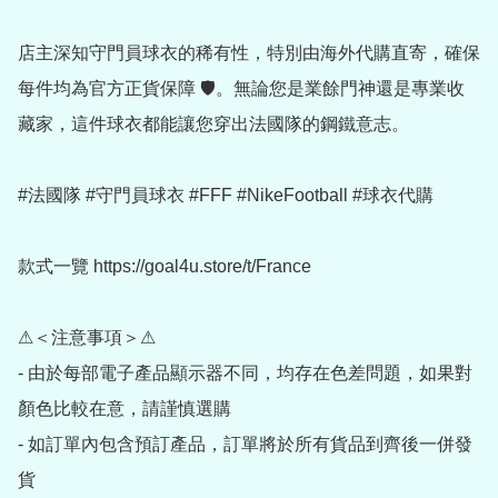
店主深知守門員球衣的稀有性，特別由海外代購直寄，確保
每件均為官方正貨保障 🛡️。無論您是業餘門神還是專業收
藏家，這件球衣都能讓您穿出法國隊的鋼鐵意志。

#法國隊 #守門員球衣 #FFF #NikeFootball #球衣代購

款式一覽 https://goal4u.store/t/France

⚠＜注意事項＞⚠

- 由於每部電子產品顯示器不同，均存在色差問題，如果對
顏色比較在意，請謹慎選購

- 如訂單內包含預訂產品，訂單將於所有貨品到齊後一併發
貨
