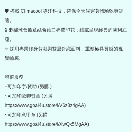
🛡️ 搭載 Climacool 導汗科技，確保全天候穿著體驗乾爽舒
適。

🎖️ 刺繡球會徽章結合袖口專屬印花，細膩呈現經典的勝利底
蘊。

✨ 採用專業修身剪裁與雙層針織面料，重塑極具質感的視
覺輪廓。

增值服務：

~可加印字/贊助 (另購 )

~可加印歐聯臂章 (另購 
https://www.goal4u.store/i/V6z8z4gAA)

~可加印意甲章 (另購  
https://www.goal4u.store/i/XwQx5MgAA)
