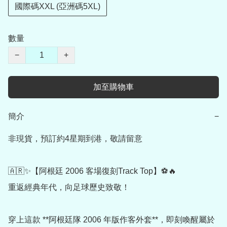
國際碼XXL (亞洲碼5XL)
數量
−
+
加至購物車
簡介
−
非現貨，預訂約4星期到港，敬請留意

🇦🇷✨【阿根廷 2006 客場復刻Track Top】⚽🔥

重返經典年代，向足球歷史致敬！

穿上這款 **阿根廷隊 2006 年版作客外套**，即刻喚醒屬於