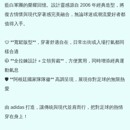
藍白軍團的榮耀回憶。設計靈感源自 2006 年經典造型，將
復古情懷與現代穿著感完美融合，無論球迷或潮流愛好者都
值得入手。

👕 **寬鬆版型**，穿著舒適自在，日常出街或入場打氣都同
樣合適

🧥 **全拉鍊設計＋立領剪裁**，方便實用，同時增添經典運
動氣息

🛡️ **阿根廷國家隊隊徽** 高調呈現，展現你對足球的無限熱
愛

由 adidas 打造，讓傳統與現代並肩而行，把對足球的熱情
穿在身上！
