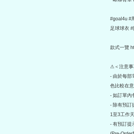
#goal4u
足球球衣 #
款式一覽 https:
⚠＜注意事
- 由於每
色比較在意
- 如訂單
- 除有預
1至3工作天
- 有預訂
(Pre-O