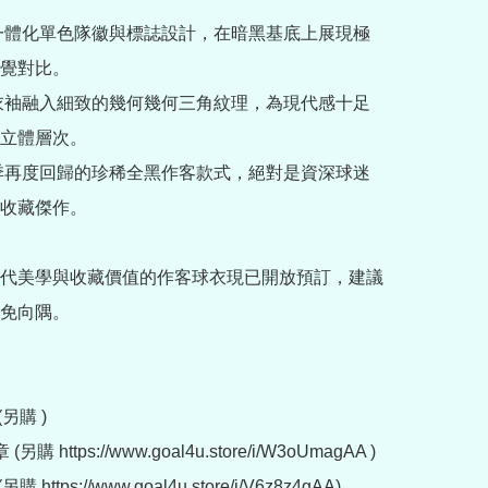
色一體化單色隊徽與標誌設計，在暗黑基底上展現極
覺對比。

與衣袖融入細致的幾何幾何三角紋理，為現代感十足
立體層次。

三季再度回歸的珍稀全黑作客款式，絕對是資深球迷
收藏傑作。

代美學與收藏價值的作客球衣現已開放預訂，建議
免向隅。

另購 )

購 https://www.goal4u.store/i/W3oUmagAA )

 https://www.goal4u.store/i/V6z8z4gAA)
