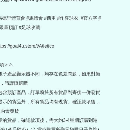
 #馬德里體育會 #馬體會 #西甲 #作客球衣  #官方字 #
限量預訂 #足球收藏

//goal4u.store/t/Atletico

項＞⚠

部電子產品顯示器不同，均存在色差問題，如果對顏
，請謹慎選購

內包含預訂產品，訂單將於所有貨品到齊後一併發貨

訂提示的貨品外，所有貨品均有現貨。確認款項後，
內會發貨

提示的貨品，確認款項後，需大約3-4星期訂購到港
rder預訂產品除外)（以當時購買所顯示預購日子為準) 