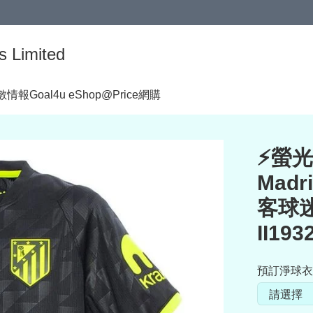
s Limited
著數情報
Goal4u eShop@Price網購
⚡螢光黑
Mad
客球迷
II193
預訂淨球衣