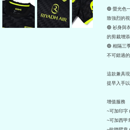
🟢 螢光
致強烈的視
🟢 衫身
的剪裁增添
🟢 相隔
不可錯過的
這款兼具現
提早入手以
增值服務

~可加印字 (
~可加西甲章 (另
~歐聯臂章 (另購