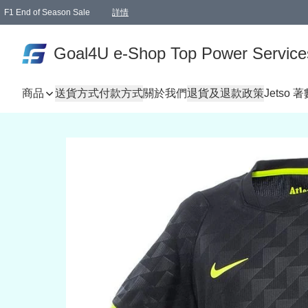
F1 End of Season Sale
詳情
🎉 生日優惠 🎂✨
單一訂單滿HKD1000.00免運費送本港順豐自取點或郵政局
Goal4U e-Shop Top Power Service
商品
送貨方式
付款方式
關於我們
退貨及退款政策
Jetso 