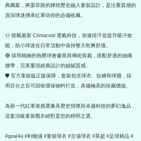
典圖案，將晏菲路的輝煌歷史融入童裝設計，是注重質感的
資深球迷傳承紅軍信仰的必備收藏。

👕 搭載最新 Climacool 透氣科技，加速排汗並提升吸汗效
能，助小球迷在日常活動中保持整天乾爽舒適。

🔴 採用精緻的熱壓球會徽章與傳統剪裁，搭配舒適的抽繩
腰帶，完美重現經典設計的細膩質感。

🛡️ 官方童裝版正版保障，套裝包含球衣、短褲和球襪，採
用百分之百可回收環保物料打造，具備極高的珍藏價值。

為新一代紅軍迷挑選兼具歷史情懷與卓越科技的夢幻逸品，
這套頂級童裝戰衣絕對是您的精明之選。

#goal4u #利物浦 #童裝球衣 #主場球衣 #英超 #足球精品 #