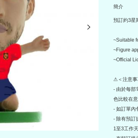
簡介
預訂約3星
~Suitable f
~Figure ap
~Official L
⚠＜注意事
- 由於每
色比較在意
- 如訂單
- 除有預
1至3工作天