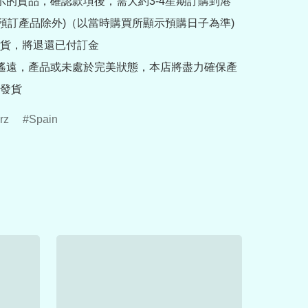
提示的貨品，確認款項後，需大約3-4星期訂購到港
rder預訂產品除外)（以當時購買所顯示預購日子為準) 
貨，將退還已付訂金

途遙遠，產品或未處於完美狀態，本店將盡力確保產
發貨
rz
Spain