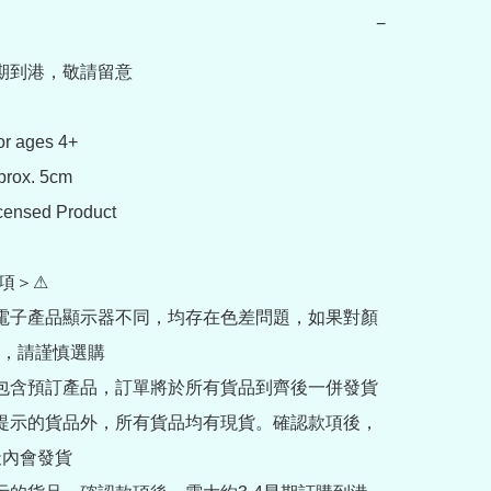
−
期到港，敬請留意

or ages 4+

prox. 5cm

icensed Product

項＞⚠

部電子產品顯示器不同，均存在色差問題，如果對顏
，請謹慎選購

內包含預訂產品，訂單將於所有貨品到齊後一併發貨

訂提示的貨品外，所有貨品均有現貨。確認款項後，
內會發貨
