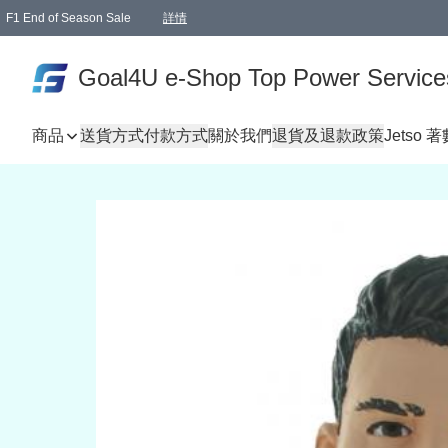
F1 End of Season Sale
詳情
🎉 生日優惠 🎂✨
單一訂單滿HKD1000.00免運費送本港順豐自取點或郵政局
Goal4U e-Shop Top Power Service
商品
送貨方式
付款方式
關於我們
退貨及退款政策
Jetso 