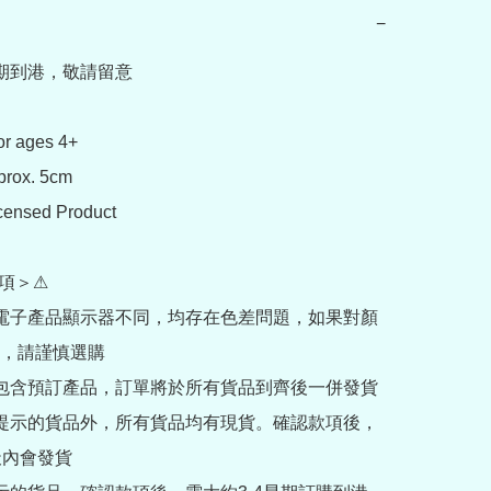
−
期到港，敬請留意

or ages 4+

prox. 5cm

icensed Product

項＞⚠

部電子產品顯示器不同，均存在色差問題，如果對顏
，請謹慎選購

內包含預訂產品，訂單將於所有貨品到齊後一併發貨

訂提示的貨品外，所有貨品均有現貨。確認款項後，
內會發貨
