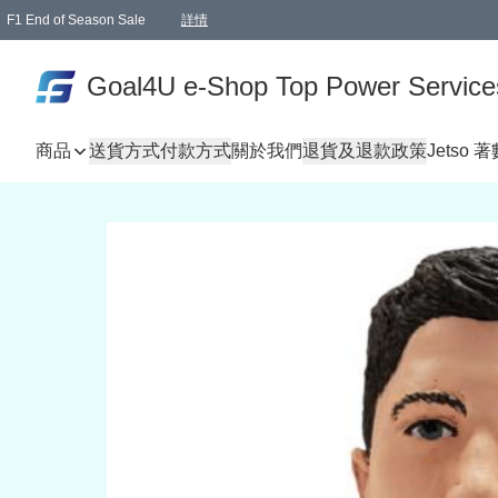
F1 End of Season Sale
詳情
🎉 生日優惠 🎂✨
單一訂單滿HKD1000.00免運費送本港順豐自取點或郵政局
Goal4U e-Shop Top Power Service
商品
送貨方式
付款方式
關於我們
退貨及退款政策
Jetso 