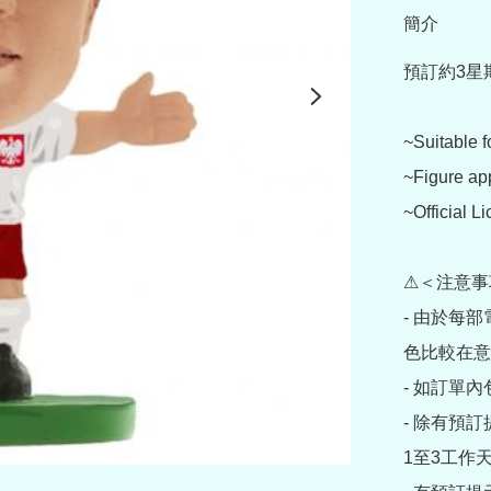
簡介
預訂約3星
~Suitable f
~Figure ap
~Official L
⚠＜注意事
- 由於每
色比較在意
- 如訂單
- 除有預
1至3工作天