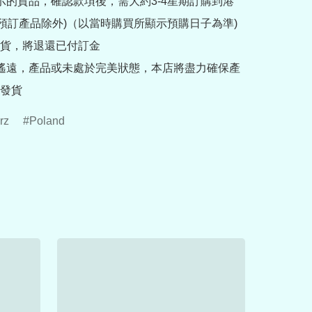
提示的貨品，確認款項後，需大約3-4星期訂購到港
rder預訂產品除外)（以當時購買所顯示預購日子為準) 
貨，將退還已付訂金

途遙遠，產品或未處於完美狀態，本店將盡力確保產
發貨
rz
Poland