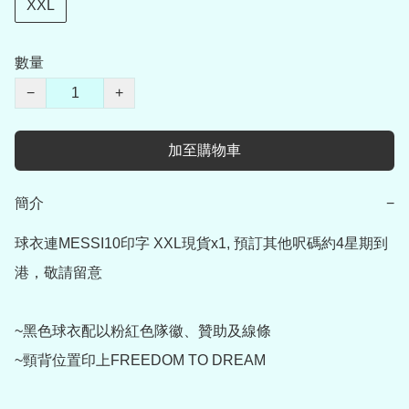
XXL
數量
−
+
加至購物車
簡介
−
球衣連MESSI10印字 XXL現貨x1, 預訂其他呎碼約4星期到
港，敬請留意

~黑色球衣配以粉紅色隊徽、贊助及線條

~頸背位置印上FREEDOM TO DREAM
