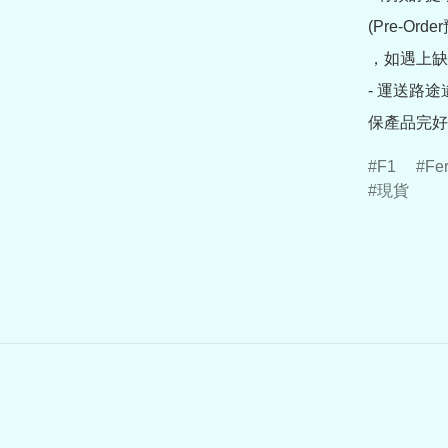
(Pre-O
，如遇上缺
- 運送路
保產品完好
F1
Fer
現貨