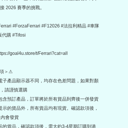
 2026 賽季的挑戰。

Ferrari #ForzaFerrari #F12026 #法拉利精品 #車隊
購 #Tifosi

//goal4u.store/t/Ferrari?cat=all

項＞⚠

部電子產品顯示器不同，均存在色差問題，如果對顏
，請謹慎選購

內包含預訂產品，訂單將於所有貨品到齊後一併發貨

訂提示的貨品外，所有貨品均有現貨。確認款項後，
內會發貨

提示的貨品，確認款項後，需大約3-4星期訂購到港