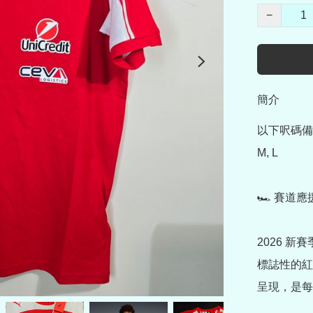
−
簡介
以下呎碼備
M, L

🏎️ 賽道
2026 
標誌性的紅
呈現，是每位