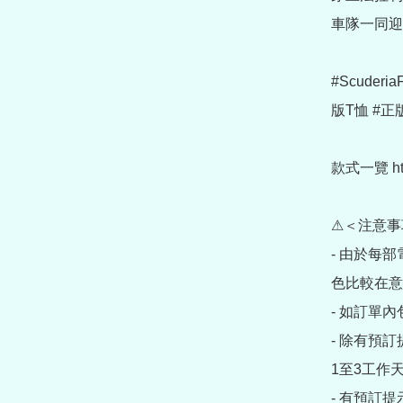
車隊一同迎接
#Scuderia
版T恤 #正版代
款式一覽 https:
⚠＜注意事
- 由於每
色比較在意
- 如訂單
- 除有預
1至3工作天
- 有預訂