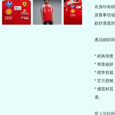
衣身印有精
原賽事現場的
顧舒適度與
產品細節與
* 經典視
* 專業細節
* 標準剪裁
* 官方授權
* 優質材質
適。

穿上法拉利