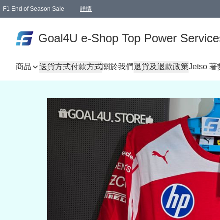
F1 End of Season Sale
詳情
🎉 生日優惠 🎂✨
單一訂單滿HKD1000.00免運費送本港順豐自取點或郵政局
Goal4U e-Shop Top Power Service
商品
送貨方式
付款方式
關於我們
退貨及退款政策
Jetso 