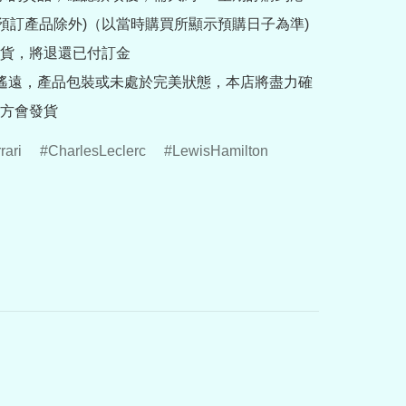
rder預訂產品除外)（以當時購買所顯示預購日子為準) 
貨，將退還已付訂金

途遙遠，產品包裝或未處於完美狀態，本店將盡力確
方會發貨
rari
CharlesLeclerc
LewisHamilton