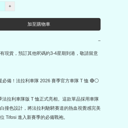
+
加至購物車
−
有現貨，預訂其他呎碼約3-4星期到港，敬請留意

應援必備！法拉利車隊 2026 賽季官方車隊 T 恤 🔴⚪

新賽季法拉利車隊版 T 恤正式亮相。這款單品採用車隊
白撞色設計，將法拉利馳騁賽道的熱血視覺感完美
 Tifosi 進入新賽季的必備戰袍。
