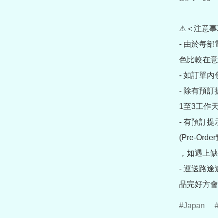
⚠＜注意事
- 由於每
色比較在意
- 如訂單
- 除有預
1至3工作天
- 有預訂
(Pre-O
，如遇上缺
- 運送路
品完好方會
Japan