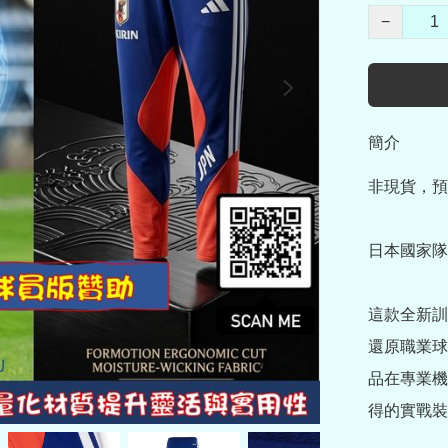
−
簡介
非現貨，預
日本國家隊 
這款全新訓
還原職業球
品在專業機
得的實戰裝