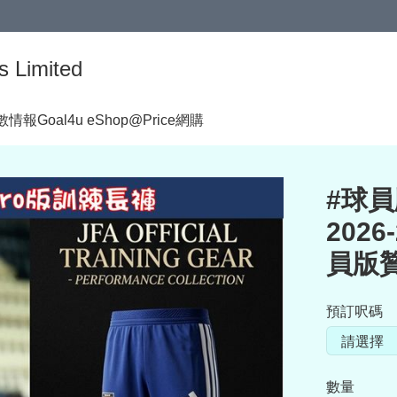
s Limited
著數情報
Goal4u eShop@Price網購
#球員版
202
員版贊
預訂呎碼
數量