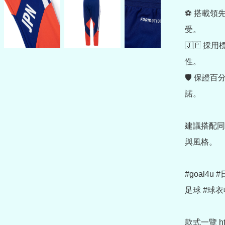
⚽ 搭載領
受。

🇯🇵 
性。

🛡️ 保
諾。

建議搭配同
與風格。

#goal4
足球 #球衣
款式一覽 https