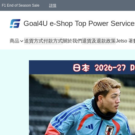
F1 End of Season Sale
詳情
🎉 生日優惠 🎂✨
單一訂單滿HKD1000.00免運費送本港順豐自取點或郵政局
Goal4U e-Shop Top Power Service
商品
送貨方式
付款方式
關於我們
退貨及退款政策
Jetso 