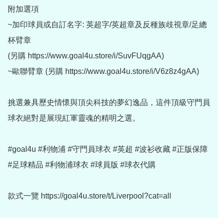
附加選項

~加印球員或自訂名字: 英超字/英超章及反種族歧視章/足總
杯臂章 

(另購 https://www.goal4u.store/i/SuvFUqgAA)

~歐聯臂章 (另購 https://www.goal4u.store/i/V6z8z4gAA)

挑選兼具歷史情懷與頂尖科技的夢幻逸品，這件頂級守門員
球衣絕對是展現紅軍靈魂的精明之選。

#goal4u #利物浦 #守門員球衣 #英超 #波衫收藏 #正版保障 
#足球精品 #利物浦球衣 #球員版 #球衣代購

款式一覽 https://goal4u.store/t/Liverpool?cat=all
