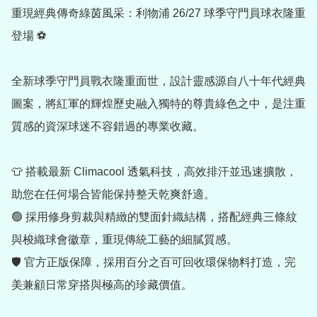
重現經典傳奇綠茵風采：利物浦 26/27 球季守門員球衣隆重
登場 ⚽

全新球季守門員戰衣隆重面世，設計靈感源自八十年代經典
圖案，將紅軍的輝煌歷史融入獨特的尊貴綠色之中，是注重
質感的資深球迷不容錯過的專業收藏。

👕 搭載最新 Climacool 透氣科技，高效排汗並迅速擴散，
助您在任何場合皆能保持整天乾爽舒適。

🟢 採用修身剪裁與精緻的雙面針織結構，搭配經典三條紋
與梭織球會徽章，重現傳統工藝的細膩質感。

🛡️ 官方正版保障，採用百分之百可回收環保物料打造，完
美兼顧日常穿搭與極高的珍藏價值。
