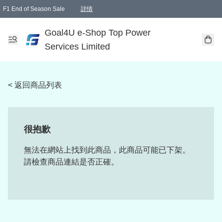
F1 End of Season Sale
詳情
🎉 生日優惠 🎂✨
單一訂單滿HKD1000.00免運費送本港順豐自取點或郵政局
Goal4U e-Shop Top Power
Services Limited
< 返回商品列表
很抱歉
無法在網站上找到此商品，此商品可能已下架。
請檢查商品連結是否正確。