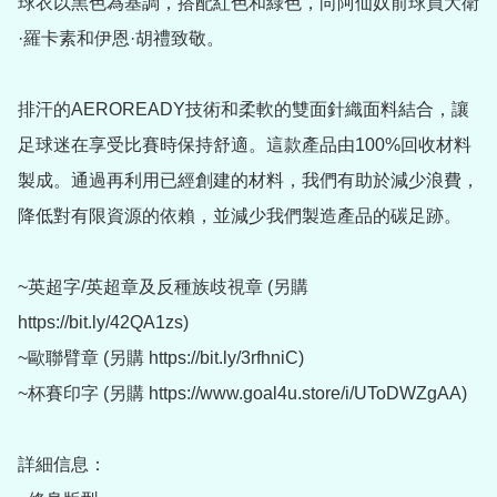
球衣以黑色為基調，搭配紅色和綠色，向阿仙奴前球員大衛
·羅卡素和伊恩·胡禮致敬。

排汗的AEROREADY技術和柔軟的雙面針織面料結合，讓
足球迷在享受比賽時保持舒適。這款產品由100%回收材料
製成。通過再利用已經創建的材料，我們有助於減少浪費，
降低對有限資源的依賴，並減少我們製造產品的碳足跡。

~英超字/英超章及反種族歧視章 (另購 
https://bit.ly/42QA1zs)

~歐聯臂章 (另購 https://bit.ly/3rfhniC)

~杯賽印字 (另購 https://www.goal4u.store/i/UToDWZgAA)

詳細信息：
