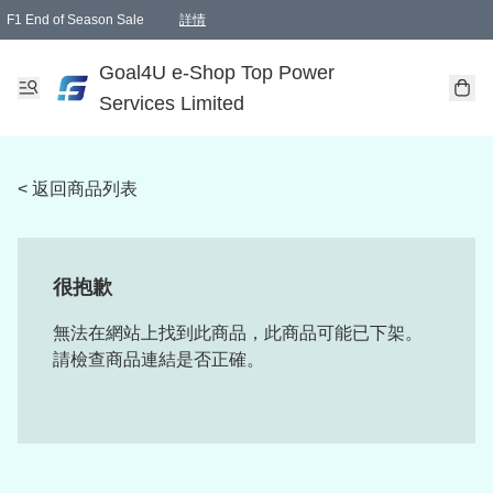
F1 End of Season Sale
詳情
🎉 生日優惠 🎂✨
單一訂單滿HKD1000.00免運費送本港順豐自取點或郵政局
Goal4U e-Shop Top Power
Services Limited
< 返回商品列表
很抱歉
無法在網站上找到此商品，此商品可能已下架。
請檢查商品連結是否正確。