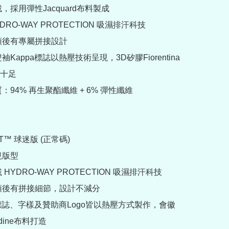
，採用彈性Jacquard布料製成

DRO-WAY PROTECTION 吸濕排汗科技

領後有專屬拼接設計

袖Kappa標誌以熱壓技術呈現，3D矽膠Fiorentina
十足

：94% 再生聚酯纖維 + 6% 彈性纖維

AT™ 球迷版 (正常碼)

版型

HYDRO-WAY PROTECTION 吸濕排汗科技

領後有拼接細節，設計不減分

pa標誌、字樣及贊助商Logo皆以熱壓方式製作，會徽
dine布料打造
