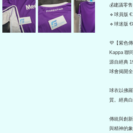
💰建議零售
🔹球員版 €1
🔹球迷版 €8
💜【紫色傳
Kappa 聯
源自經典 1
球會揭開全
球衣以佛羅
質。經典白
傳統與創新
與精神的象