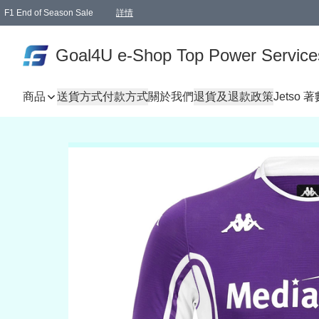
F1 End of Season Sale
詳情
🎉 生日優惠 🎂✨
單一訂單滿HKD1000.00免運費送本港順豐自取點或郵政局
Goal4U e-Shop Top Power Service
商品
送貨方式
付款方式
關於我們
退貨及退款政策
Jetso 