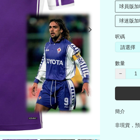
球員版加
球迷版加
呎碼
數量
−
簡介
非現貨，預