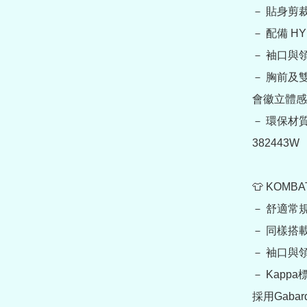
－ 貼身剪裁
－ 配備 HY
－ 袖口與
－ 胸前及雙
會徽立體感
－ 環保材質
382443W 

👕 KOMB
－ 舒適常規
－ 同樣搭載 
－ 袖口與
－ Kap
採用Gabar