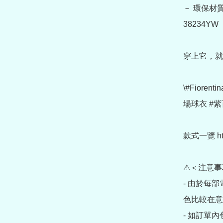
－ 環保材質
38234YW 

穿上它，就
\#Fiorenti
場球衣 #紫
款式一覽 https
⚠＜注意事
- 由於每
色比較在意
- 如訂單