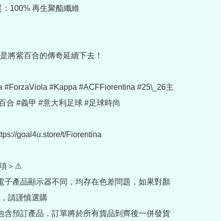
：100% 再生聚酯纖維

是將紫百合的傳奇延續下去！

na #ForzaViola #Kappa #ACFFiorentina #25\_26主
百合 #義甲 #意大利足球 #足球時尚

://goal4u.store/t/Fiorentina

項＞⚠

部電子產品顯示器不同，均存在色差問題，如果對顏
，請謹慎選購

內包含預訂產品，訂單將於所有貨品到齊後一併發貨
