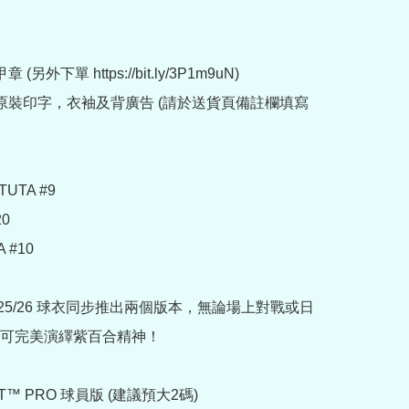
(另外下單 https://bit.ly/3P1m9uN)

原裝印字，衣袖及背廣告 (請於送貨頁備註欄填寫
UTA #9

0

 #10

tina 25/26 球衣同步推出兩個版本，無論場上對戰或日
可完美演繹紫百合精神！

AT™ PRO 球員版 (建議預大2碼)
