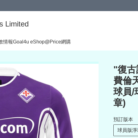
s Limited
著數情報
Goal4u eShop@Price網購
"復古設
費倫天拿
球員/
章)
預訂版本
球員版淨