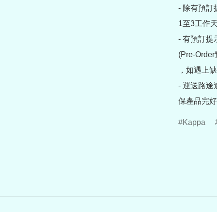
- 除有預
1至3工作天
- 有預訂
(Pre-O
，如遇上缺
- 運送路
保產品完好
Kappa