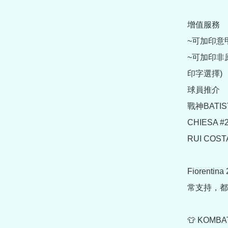
增值服務

~可加印意甲章 
~可加印非
印字選擇)

球員推介

戰神BATIST
CHIESA #2
RUI COSTA
Fioren
常支持，都
👕 KOMB