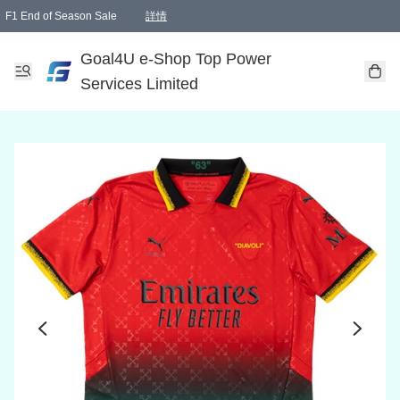
F1 End of Season Sale
詳情
🎉 生日優惠 🎂✨
單一訂單滿HKD1000.00免運費送本港順豐自取點或郵政局
Goal4U e-Shop Top Power
Services Limited