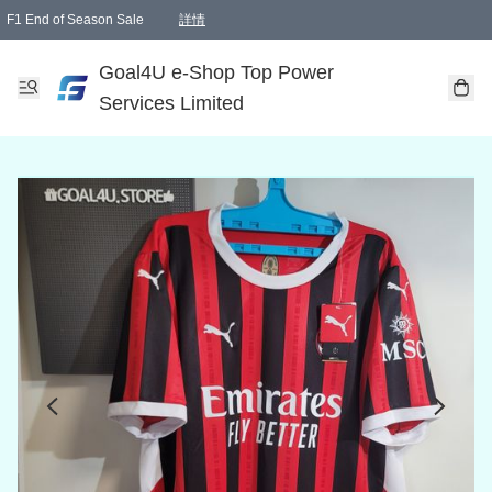
F1 End of Season Sale
詳情
🎉 生日優惠 🎂✨
單一訂單滿HKD1000.00免運費送本港順豐自取點或郵政局
Goal4U e-Shop Top Power
Services Limited