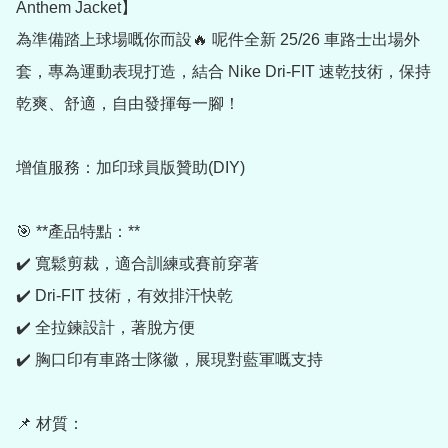
Anthem Jacket】

為準備踏上球場嘅你而設🔥 呢件全新 25/26 車路士出場外
套，專為運動表現打造，結合 Nike Dri-FIT 速乾技術，保持
乾爽、舒適，自由發揮每一腳！

增值服務：加印球員版贊助(DIY) 

🎯 **產品特點：**

✔️ 寬鬆剪裁，適合訓練或賽前穿著

✔️ Dri-FIT 技術，有效排汗快乾

✔️ 全拉鍊設計，著脫方便

✔️ 胸口印有車路士隊徽，展現對藍軍嘅支持

📌 材質：
