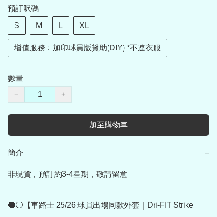
預訂呎碼
S
M
L
XL
增值服務：加印球員版贊助(DIY) *不連衣服
數量
−
+
加至購物車
簡介
−
非現貨，預訂約3-4星期，敬請留意

🔵⚪【車路士 25/26 球員出場同款外套｜Dri-FIT Strike 