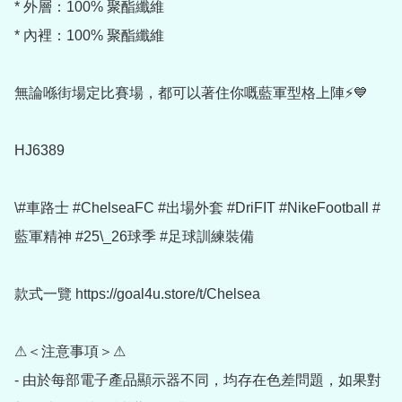
* 外層：100% 聚酯纖維

* 內裡：100% 聚酯纖維

無論喺街場定比賽場，都可以著住你嘅藍軍型格上陣⚡💙

HJ6389

\#車路士 #ChelseaFC #出場外套 #DriFIT #NikeFootball #
藍軍精神 #25\_26球季 #足球訓練裝備

款式一覽 https://goal4u.store/t/Chelsea

⚠＜注意事項＞⚠

- 由於每部電子產品顯示器不同，均存在色差問題，如果對