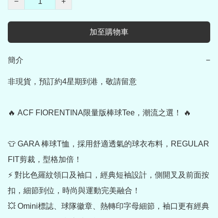
−
+
加至購物車
簡介
−
非現貨，預訂約4星期到港，敬請留意

🔥 ACF FIORENTINA限量版棒球Tee，潮流之選！ 🔥

👕 GARA 棒球T恤，採用舒適透氣的球衣布料，REGULAR 
FIT剪裁，型格加倍！

⚡ 對比色羅紋領口及袖口，經典短袖設計，側開叉及前面按
扣，細節到位，時尚與運動完美融合！

💥 Omini標誌、球隊徽章、熱轉印字母細節，袖口更有經典 