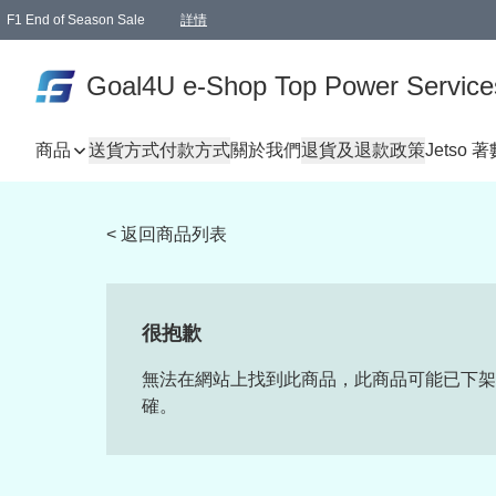
F1 End of Season Sale
詳情
🎉 生日優惠 🎂✨
單一訂單滿HKD1000.00免運費送本港順豐自取點或郵政局
Goal4U e-Shop Top Power Service
商品
送貨方式
付款方式
關於我們
退貨及退款政策
Jetso 
< 返回商品列表
很抱歉
無法在網站上找到此商品，此商品可能已下架
確。