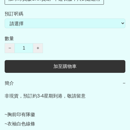
預訂呎碼
數量
−
+
加至購物車
簡介
−
非現貨，預訂約3-4星期到港，敬請留意

~胸前印有隊徽

~衣袖白色線條
