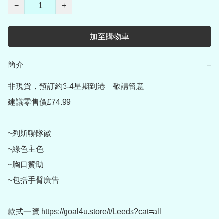
−
+
加至購物車
簡介
−
非現貨，預訂約3-4星期到港，敬請留意

建議零售價£74.99

~列斯聯隊徽

~綠色主色

~胸口贊助

~包括手臂廣告

款式一覽 https://goal4u.store/t/Leeds?cat=all
